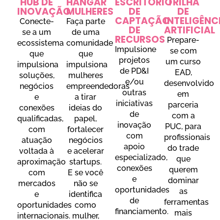
HUB DE
HANGAR
ESCRITÓRIO
TRILHA
INOVAÇÃO
MULHERES
DE
DE
CAPTAÇÃO
INTELIGÊNC
Conecte-
Faça parte
DE
ARTIFICIAL
se a um
de uma
RECURSOS
Prepare-
ecossistema
comunidade
Impulsione
se com
que
que
projetos
um curso
impulsiona
impulsiona
de PD&I
EAD,
soluções,
mulheres
e/ou
desenvolvido
negócios
empreendedoras
outras
em
e
a tirar
iniciativas
parceria
conexões
ideias do
de
com a
qualificadas,
papel,
inovação
PUC, para
com
fortalecer
com
profissionais
atuação
negócios
apoio
do trade
voltada à
e acelerar
especializado,
que
aproximação
startups.
conexões
querem
com
E se você
e
dominar
mercados
não se
oportunidades
as
e
identifica
de
ferramentas
oportunidades
como
financiamento.
mais
internacionais.
mulher,