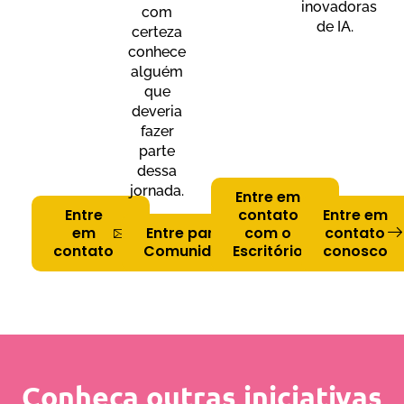
inovadoras
com
de IA.
certeza
conhece
alguém
que
deveria
fazer
parte
dessa
jornada.
Entre em
Entre
contato
Entre em
em
Entre para a
com o
contato
contato
Comunidade
Escritório
conosco
Conheça outras iniciativas