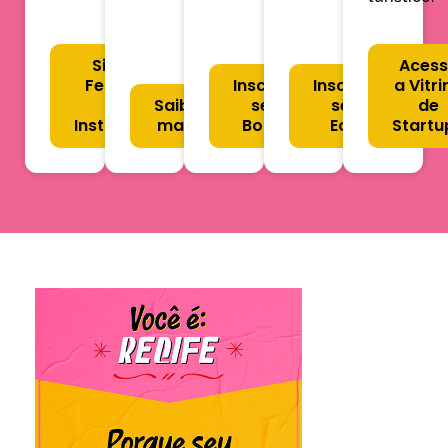
Siga o
Aces
Festival
Inscreva-
Inscreva-
a Vitri
no
Saiba
se no
se no
de
Instagram
mais
Boletim
Edital
Startu