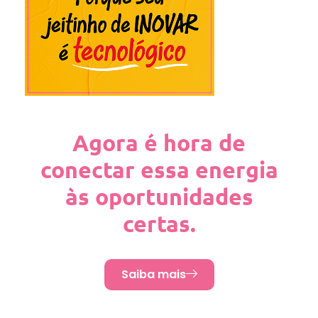
Agora é hora de
conectar essa energia
às oportunidades
certas.
Saiba mais