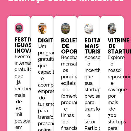
FESTIVAL
DIGITRADE
BOLETIM
EDITAL
VITRINE
IGUASSU
DE
MAIS
DE
Um
INOVA
OPORTUNIDADES
TURISMO
STARTU
programa
Evento
Receba
Acesse
Explore
gratuito
internacional
mensalmente
o
o
que
gratuito
os
incentivo
nosso
capacita
que
principais
que
repositóri
e
já
editais
sua
e
acompanha
recebeu
de
startup
navegue
empreendedores
mais
fomento,
precisa
por
do
de
programas
para
mais
turismo
50
e
transformar
de
para
mil
linhas
o
700
transformar
pessoas
de
setor.
startups
presença
em
financiamento
Participe
para
online