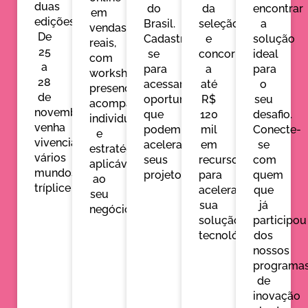
duas
do
da
encontrar
em
edições.
Brasil.
seleção
a
vendas
De
Cadastre-
e
solução
reais,
25
se
concorra
ideal
com
a
para
a
para
workshops
28
acessar
até
o
presenciais,
de
oportunidades
R$
seu
acompanhamento
novembro,
que
120
desafio.
individual
venha
podem
mil
Conecte-
e
vivenciar
acelerar
em
se
estratégias
vários
seus
recursos
com
aplicáveis
mundos
na
projetos
.
para
quem
ao
tríplice
fronteira.
acelerar
que
seu
sua
já
negócio
solução
participou
tecnológica.
dos
nossos
programa
de
inovação