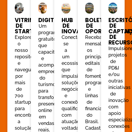
VITRINE
DIGITRADE
HUB
BOLETIM
ESCRIT
DE
DE
DE
DE
Um
STARTUPS
INOVAÇÃO
OPORTUNIDADE
CAPTA
programa
DE
Explore
Conecte-
Receba
gratuito
RECURS
o
se
mensalmente
que
Impulsion
nosso
a
os
capacita
projetos
repositório
um
principais
e
de
e
ecossistema
editais
acompanha
PD&I
navegue
que
de
empreendedores
e/ou
por
impulsiona
fomento,
do
outras
mais
soluções,
programas
turismo
iniciativas
de
negócios
e
para
de
700
e
linhas
transformar
inovação
startups
conexões
de
presença
com
para
qualificadas,
financiamento
online
apoio
encontrar
com
do
em
especializ
a
atuação
Brasil.
vendas
conexões
solução
voltada
Cadastre-
reais,