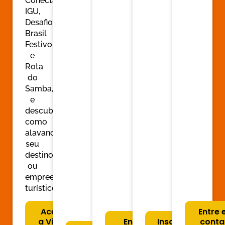
Conecta-
IGU,
Desafio
Brasil
Festivo
e
Rota
do
Samba,
e
descubra
como
alavancar
seu
destino
ou
empreendimento
turístico.
Acesse
Entre
a Vitrine
Entre
Inscreva-
conta