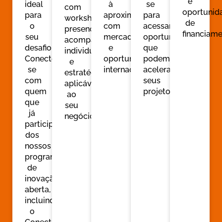
e
ideal
à
se
com
oportunid
para
aproximação
para
workshops
de
o
com
acessar
presenciais,
financiame
seu
mercados
oportunidades
acompanhamento
desafio.
e
que
individual
Conecte-
oportunidades
podem
e
se
internacionais.
acelerar
estratégias
com
seus
aplicáveis
quem
projetos
.
ao
que
seu
já
negócio
participou
dos
nossos
programas
de
inovação
aberta,
incluindo
o