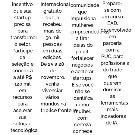
Prepare-
incentivo
internacional
comunidade
se com
que sua
gratuito
que
um curso
startup
que já
impulsiona
EAD,
precisa
recebeu
mulheres
desenvolvido
para
mais de
empreendedoras
em
transformar
50 mil
a tirar
parceria
o setor.
pessoas
ideias do
com a
Participe
em duas
papel,
PUC, para
da
edições.
fortalecer
profissionais
seleção e
De 25 a 28
negócios
do trade
concorra
de
e acelerar
que
a até R$
novembro,
startups.
querem
120 mil
venha
E se você
dominar
em
vivenciar
não se
as
recursos
vários
identifica
ferramentas
para
mundos
na
como
mais
acelerar
tríplice
fronteira.
mulher,
inovadoras
sua
com
de IA.
solução
certeza
tecnológica.
conhece