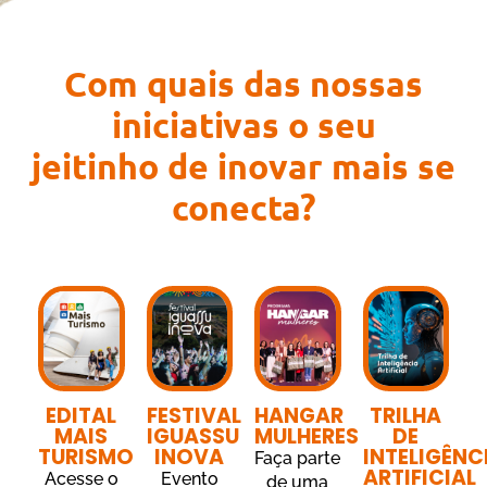
Com quais das nossas
iniciativas o seu
jeitinho de inovar mais se
conecta?
EDITAL
FESTIVAL
HANGAR
TRILHA
MAIS
IGUASSU
MULHERES
DE
TURISMO
INOVA
INTELIGÊNC
Faça parte
ARTIFICIAL
Acesse o
Evento
de uma