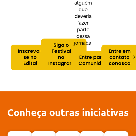
alguém
que
deveria
fazer
parte
dessa
jornada.
Siga o
Inscreva-
Festival
Entre em
se no
no
Entre para a
contato
Edital
Instagram
Comunidade
conosco
Conheça outras iniciativas